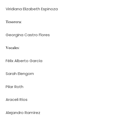
Viridiana Elizabeth Espinoza
𝐓𝐞𝐬𝐨𝐫𝐞𝐫𝐚:
Georgina Castro Flores
𝐕𝐨𝐜𝐚𝐥𝐞𝐬:
Félix Alberto García
Sarah Elengorn
Pilar Roth
Araceli Ríos
Alejandro Ramírez