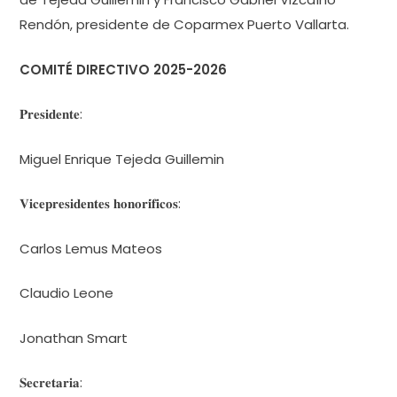
Rendón, presidente de Coparmex Puerto Vallarta.
COMITÉ DIRECTIVO 2025-2026
𝐏𝐫𝐞𝐬𝐢𝐝𝐞𝐧𝐭𝐞:
Miguel Enrique Tejeda Guillemin
𝐕𝐢𝐜𝐞𝐩𝐫𝐞𝐬𝐢𝐝𝐞𝐧𝐭𝐞𝐬 𝐡𝐨𝐧𝐨𝐫𝐢́𝐟𝐢𝐜𝐨𝐬:
Carlos Lemus Mateos
Claudio Leone
Jonathan Smart
𝐒𝐞𝐜𝐫𝐞𝐭𝐚𝐫𝐢𝐚: