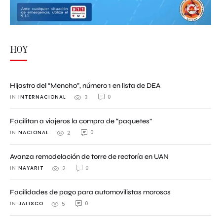
HOY
Hijastro del “Mencho”, número 1 en lista de DEA
IN 
INTERNACIONAL
0
3
Facilitan a viajeros la compra de “paquetes”
IN 
NACIONAL
0
2
Avanza remodelación de torre de rectoría en UAN
IN 
NAYARIT
0
2
Facilidades de pago para automovilistas morosos
IN 
JALISCO
0
5