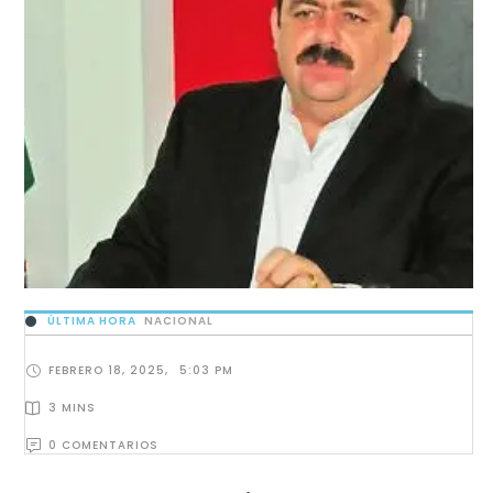
ÚLTIMA HORA
NACIONAL
FEBRERO 18, 2025
,
5:03 PM
3
 MINS
0
 COMENTARIOS