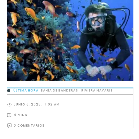
ÚLTIMA HORA
BAHÍA DE BANDERAS
RIVIERA NAYARIT
JUNIO 6, 2025
,
1:02 AM
4
 MINS
0
 COMENTARIOS