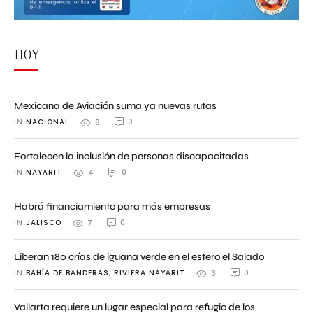
HOY
Mexicana de Aviación suma ya nuevas rutas
IN 
NACIONAL
0
8
Fortalecen la inclusión de personas discapacitadas
IN 
NAYARIT
0
4
Habrá financiamiento para más empresas
IN 
JALISCO
0
7
Liberan 180 crías de iguana verde en el estero el Salado
IN 
BAHÍA DE BANDERAS
,
RIVIERA NAYARIT
0
3
Vallarta requiere un lugar especial para refugio de los