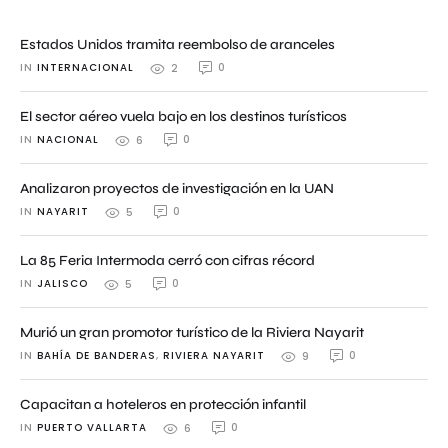
Estados Unidos tramita reembolso de aranceles
IN 
INTERNACIONAL
0
2
El sector aéreo vuela bajo en los destinos turísticos
IN 
NACIONAL
0
6
Analizaron proyectos de investigación en la UAN
IN 
NAYARIT
0
5
La 85 Feria Intermoda cerró con cifras récord
IN 
JALISCO
0
5
Murió un gran promotor turístico de la Riviera Nayarit
IN 
BAHÍA DE BANDERAS
,
RIVIERA NAYARIT
0
9
Capacitan a hoteleros en protección infantil
IN 
PUERTO VALLARTA
0
6