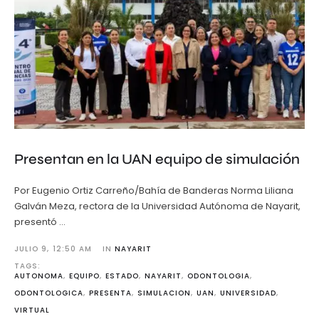
Presentan en la UAN equipo de simulación
Por Eugenio Ortiz Carreño/Bahía de Banderas Norma Liliana
Galván Meza, rectora de la Universidad Autónoma de Nayarit,
presentó …
JULIO 9
,
12:50 AM
IN 
NAYARIT
TAGS: 
AUTONOMA
,
EQUIPO
,
ESTADO
,
NAYARIT
,
ODONTOLOGIA
,
ODONTOLOGICA
,
PRESENTA
,
SIMULACION
,
UAN
,
UNIVERSIDAD
,
VIRTUAL