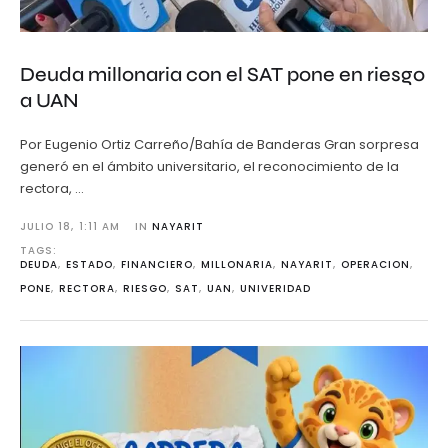
Deuda millonaria con el SAT pone en riesgo
a UAN
Por Eugenio Ortiz Carreño/Bahía de Banderas Gran sorpresa
generó en el ámbito universitario, el reconocimiento de la
rectora, …
JULIO 18
,
1:11 AM
IN 
NAYARIT
TAGS: 
DEUDA
,
ESTADO
,
FINANCIERO
,
MILLONARIA
,
NAYARIT
,
OPERACION
,
PONE
,
RECTORA
,
RIESGO
,
SAT
,
UAN
,
UNIVERIDAD