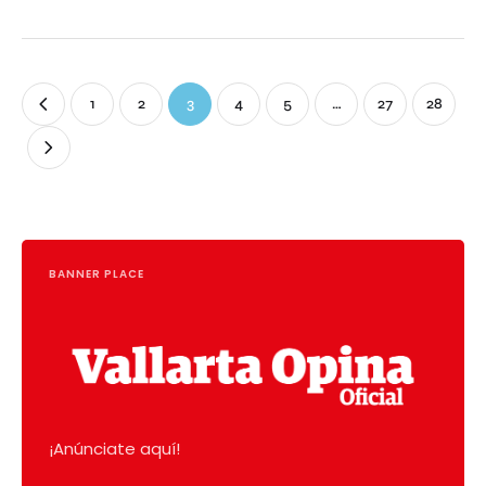
1
2
3
4
5
…
27
28
BANNER PLACE
¡Anúnciate aquí!