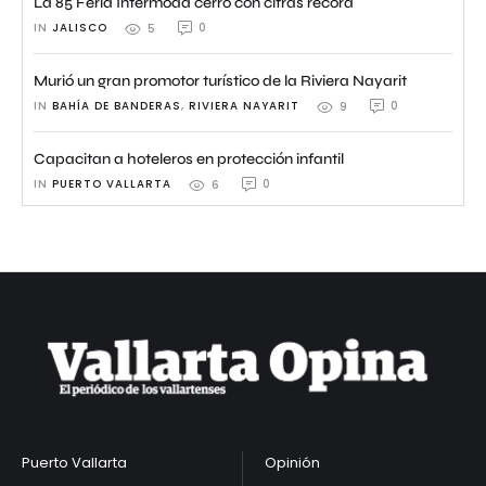
La 85 Feria Intermoda cerró con cifras récord
IN 
JALISCO
0
5
Murió un gran promotor turístico de la Riviera Nayarit
IN 
BAHÍA DE BANDERAS
,
RIVIERA NAYARIT
0
9
Capacitan a hoteleros en protección infantil
IN 
PUERTO VALLARTA
0
6
Puerto Vallarta
Opinión