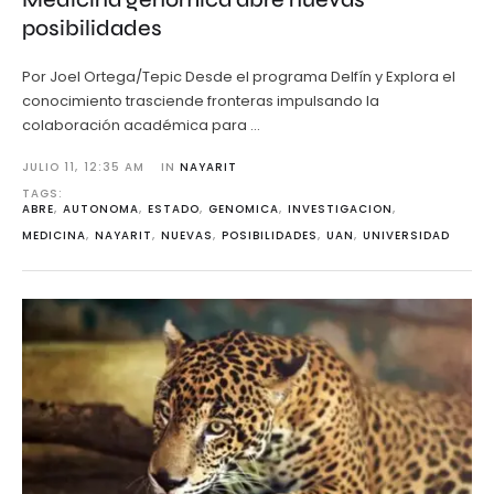
posibilidades
Por Joel Ortega/Tepic Desde el programa Delfín y Explora el
conocimiento trasciende fronteras impulsando la
colaboración académica para …
JULIO 11
,
12:35 AM
IN 
NAYARIT
TAGS: 
ABRE
,
AUTONOMA
,
ESTADO
,
GENOMICA
,
INVESTIGACION
,
MEDICINA
,
NAYARIT
,
NUEVAS
,
POSIBILIDADES
,
UAN
,
UNIVERSIDAD