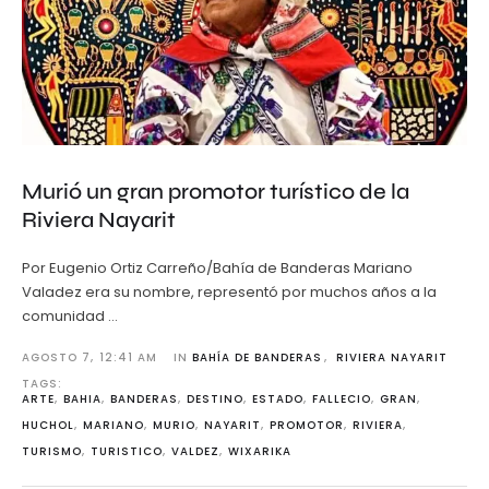
Murió un gran promotor turístico de la
Riviera Nayarit
Por Eugenio Ortiz Carreño/Bahía de Banderas Mariano
Valadez era su nombre, representó por muchos años a la
comunidad …
AGOSTO 7
,
12:41 AM
IN 
BAHÍA DE BANDERAS
,
RIVIERA NAYARIT
TAGS: 
ARTE
,
BAHIA
,
BANDERAS
,
DESTINO
,
ESTADO
,
FALLECIO
,
GRAN
,
HUCHOL
,
MARIANO
,
MURIO
,
NAYARIT
,
PROMOTOR
,
RIVIERA
,
TURISMO
,
TURISTICO
,
VALDEZ
,
WIXARIKA