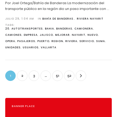
Por Joel Ortega/Bahía de Banderas La modernización del
transporte público en la región dio un paso importante con …
JULIO 29
,
1:04 AM
IN 
BAHÍA DE BANDERAS
,
RIVIERA NAYARIT
TAGS: 
20
,
AUTOTRANSPORTES
,
BAHIA
,
BANDERAS
,
CAMIONERA
,
CAMIONES
,
EMPRESA
,
JALISCO
,
MEJORAR
,
NAYARIT
,
NUEVO
,
OPERA
,
PASAJEROS
,
PUERTO
,
REGION
,
RIVIERA
,
SERVICIO
,
SUMA
,
UNIDADES
,
USUARIOS
,
VALLARTA
1
2
3
…
51
52
BANNER PLACE