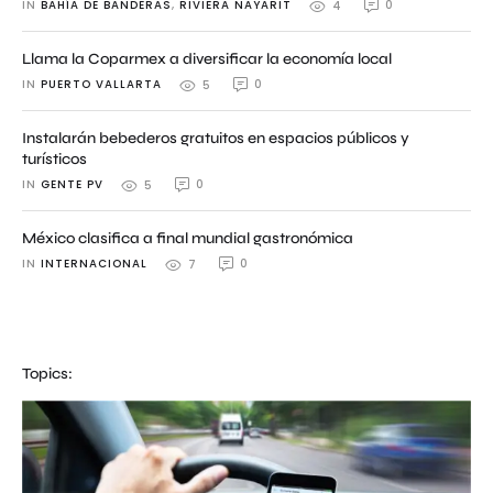
IN 
BAHÍA DE BANDERAS
,
RIVIERA NAYARIT
0
4
Llama la Coparmex a diversificar la economía local
IN 
PUERTO VALLARTA
0
5
Instalarán bebederos gratuitos en espacios públicos y
turísticos
IN 
GENTE PV
0
5
México clasifica a final mundial gastronómica
IN 
INTERNACIONAL
0
7
Topics: