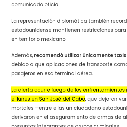
comunicado oficial.
La representación diplomática también recor
estadounidense mantienen restricciones para 
en territorio mexicano.
Además,
recomendó utilizar únicamente taxis i
debido a que aplicaciones de transporte como
pasajeros en esa terminal aérea.
La alerta ocurre luego de los enfrentamientos
el lunes en San José del Cabo
, que dejaron var
mortales —entre ellas un ciudadano estadoun
derivaron en el aseguramiento de armas de alto
presuntos integrantes de grupos criminales.