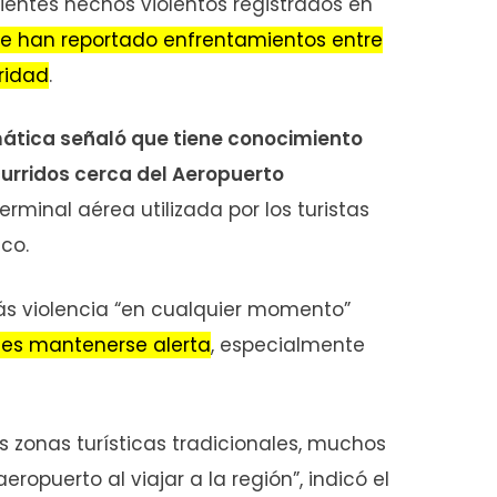
ientes hechos violentos registrados en
e han reportado enfrentamientos entre
ridad
.
mática señaló que tiene conocimiento
curridos cerca del Aeropuerto
 terminal aérea utilizada por los turistas
ico.
más violencia “en cualquier momento”
es mantenerse alerta
, especialmente
as zonas turísticas tradicionales, muchos
opuerto al viajar a la región”, indicó el