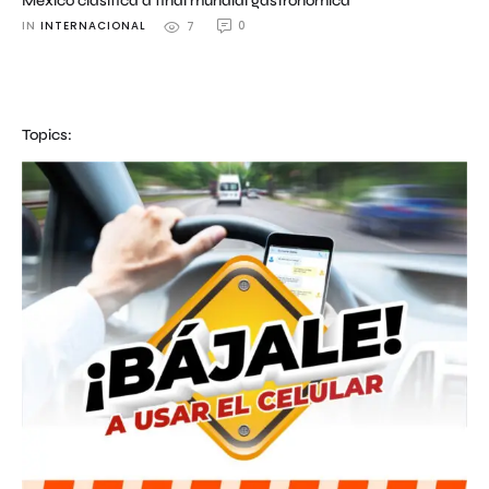
México clasifica a final mundial gastronómica
IN 
INTERNACIONAL
0
7
Topics: