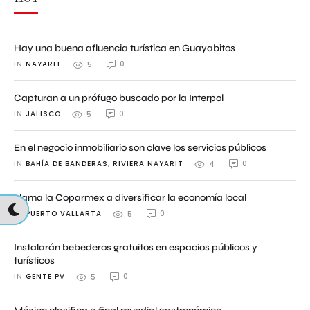
Hay una buena afluencia turística en Guayabitos
IN 
NAYARIT
0
5
Capturan a un prófugo buscado por la Interpol
IN 
JALISCO
0
5
En el negocio inmobiliario son clave los servicios públicos
IN 
BAHÍA DE BANDERAS
,
RIVIERA NAYARIT
0
4
Llama la Coparmex a diversificar la economía local
IN 
PUERTO VALLARTA
0
5
Instalarán bebederos gratuitos en espacios públicos y
turísticos
IN 
GENTE PV
0
5