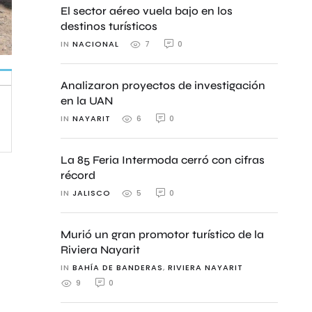
El sector aéreo vuela bajo en los
destinos turísticos
IN 
NACIONAL
0
7
Analizaron proyectos de investigación
en la UAN
IN 
NAYARIT
0
6
La 85 Feria Intermoda cerró con cifras
récord
IN 
JALISCO
0
5
Murió un gran promotor turístico de la
Riviera Nayarit
IN 
BAHÍA DE BANDERAS
,
RIVIERA NAYARIT
0
9