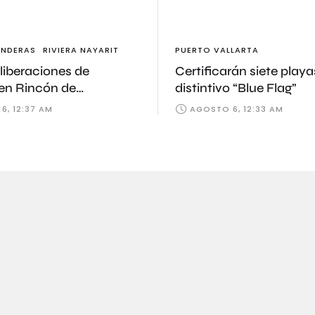
ANDERAS
RIVIERA NAYARIT
PUERTO VALLARTA
liberaciones de
Certificarán siete playa
 en Rincón de
distintivo “Blue Flag”
os
6, 12:37 AM
AGOSTO 6, 12:33 AM