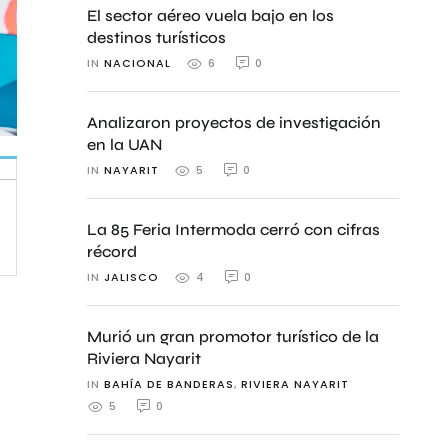
El sector aéreo vuela bajo en los
destinos turísticos
IN 
NACIONAL
0
6
Analizaron proyectos de investigación
en la UAN
IN 
NAYARIT
0
5
La 85 Feria Intermoda cerró con cifras
récord
IN 
JALISCO
0
4
Murió un gran promotor turístico de la
Riviera Nayarit
IN 
BAHÍA DE BANDERAS
,
RIVIERA NAYARIT
0
5