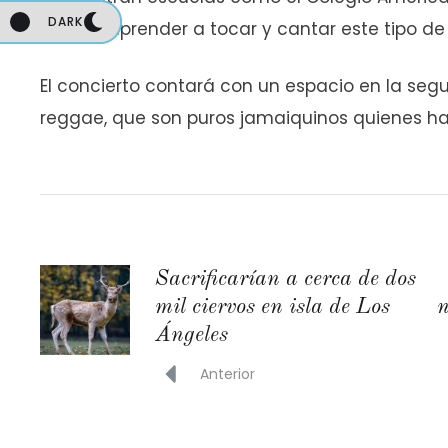
DARK
DARK
podrán aprender a tocar y cantar este tipo de
El concierto contará con un espacio en la se
reggae, que son puros jamaiquinos quienes ha
Sacrificarían a cerca de dos
mil ciervos en isla de Los
n
Ángeles
Anterior