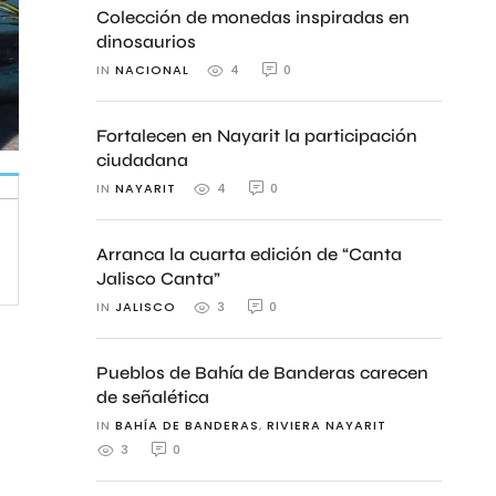
Colección de monedas inspiradas en
dinosaurios
IN 
NACIONAL
0
4
Fortalecen en Nayarit la participación
ciudadana
IN 
NAYARIT
0
4
Arranca la cuarta edición de “Canta
Jalisco Canta”
IN 
JALISCO
0
3
Pueblos de Bahía de Banderas carecen
de señalética
IN 
BAHÍA DE BANDERAS
,
RIVIERA NAYARIT
0
3