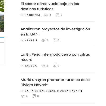
El sector aéreo vuela bajo en los
destinos turísticos
IN 
NACIONAL
0
4
Analizaron proyectos de investigación
en la UAN
IN 
NAYARIT
0
2
La 85 Feria Intermoda cerró con cifras
récord
IN 
JALISCO
0
2
Murió un gran promotor turístico de la
Riviera Nayarit
IN 
BAHÍA DE BANDERAS
,
RIVIERA NAYARIT
0
4