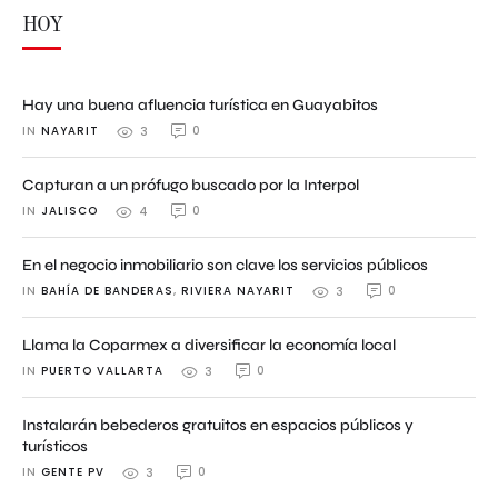
HOY
Hay una buena afluencia turística en Guayabitos
IN 
NAYARIT
0
3
Capturan a un prófugo buscado por la Interpol
IN 
JALISCO
0
4
En el negocio inmobiliario son clave los servicios públicos
IN 
BAHÍA DE BANDERAS
,
RIVIERA NAYARIT
0
3
Llama la Coparmex a diversificar la economía local
IN 
PUERTO VALLARTA
0
3
Instalarán bebederos gratuitos en espacios públicos y
turísticos
IN 
GENTE PV
0
3