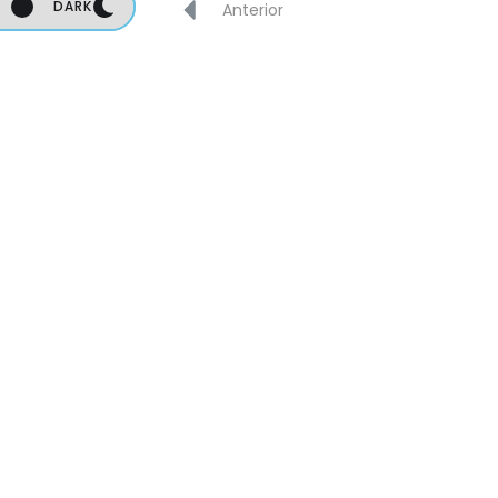
DARK
DARK
Anterior