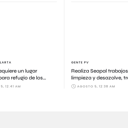
LARTA
GENTE PV
requiere un lugar
Realiza Seapal trabajos
para refugio de los
limpieza y desazolve, t
os
fuertes tormentas
, 12:41 AM
AGOSTO 5, 12:38 AM