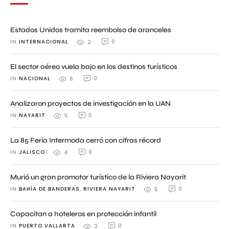
Estados Unidos tramita reembolso de aranceles
IN 
INTERNACIONAL
0
2
El sector aéreo vuela bajo en los destinos turísticos
IN 
NACIONAL
0
6
Analizaron proyectos de investigación en la UAN
IN 
NAYARIT
0
5
La 85 Feria Intermoda cerró con cifras récord
IN 
JALISCO
0
4
Murió un gran promotor turístico de la Riviera Nayarit
IN 
BAHÍA DE BANDERAS
,
RIVIERA NAYARIT
0
5
Capacitan a hoteleros en protección infantil
IN 
PUERTO VALLARTA
0
3