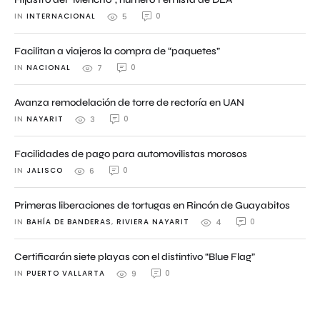
IN 
INTERNACIONAL
0
5
Facilitan a viajeros la compra de “paquetes”
IN 
NACIONAL
0
7
Avanza remodelación de torre de rectoría en UAN
IN 
NAYARIT
0
3
Facilidades de pago para automovilistas morosos
IN 
JALISCO
0
6
Primeras liberaciones de tortugas en Rincón de Guayabitos
IN 
BAHÍA DE BANDERAS
,
RIVIERA NAYARIT
0
4
Certificarán siete playas con el distintivo “Blue Flag”
IN 
PUERTO VALLARTA
0
9