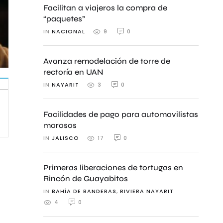
Facilitan a viajeros la compra de
“paquetes”
IN 
NACIONAL
0
9
Avanza remodelación de torre de
rectoría en UAN
IN 
NAYARIT
0
3
Facilidades de pago para automovilistas
morosos
IN 
JALISCO
0
17
Primeras liberaciones de tortugas en
Rincón de Guayabitos
IN 
BAHÍA DE BANDERAS
,
RIVIERA NAYARIT
0
4