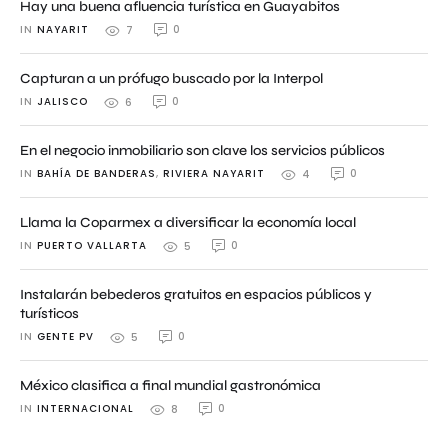
Hay una buena afluencia turística en Guayabitos
IN 
NAYARIT
0
7
Capturan a un prófugo buscado por la Interpol
IN 
JALISCO
0
6
En el negocio inmobiliario son clave los servicios públicos
IN 
BAHÍA DE BANDERAS
,
RIVIERA NAYARIT
0
4
Llama la Coparmex a diversificar la economía local
IN 
PUERTO VALLARTA
0
5
Instalarán bebederos gratuitos en espacios públicos y
turísticos
IN 
GENTE PV
0
5
México clasifica a final mundial gastronómica
IN 
INTERNACIONAL
0
8