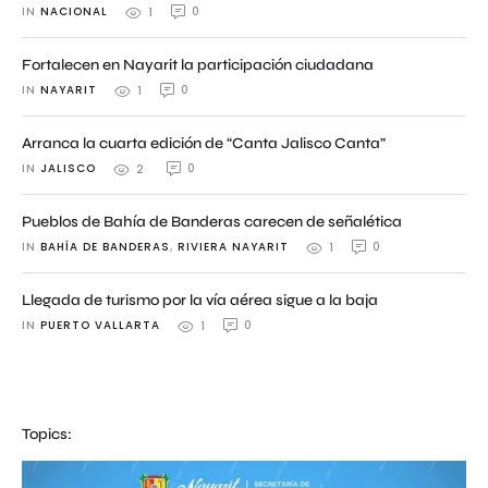
IN 
NACIONAL
0
1
Fortalecen en Nayarit la participación ciudadana
IN 
NAYARIT
0
1
Arranca la cuarta edición de “Canta Jalisco Canta”
IN 
JALISCO
0
2
Pueblos de Bahía de Banderas carecen de señalética
IN 
BAHÍA DE BANDERAS
,
RIVIERA NAYARIT
0
1
Llegada de turismo por la vía aérea sigue a la baja
IN 
PUERTO VALLARTA
0
1
Topics: