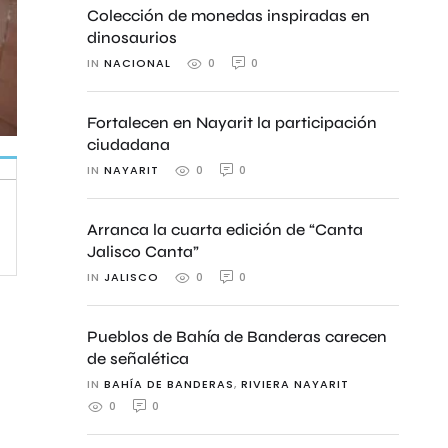
Colección de monedas inspiradas en
dinosaurios
IN 
NACIONAL
0
0
Fortalecen en Nayarit la participación
ciudadana
IN 
NAYARIT
0
0
Arranca la cuarta edición de “Canta
Jalisco Canta”
IN 
JALISCO
0
0
Pueblos de Bahía de Banderas carecen
de señalética
IN 
BAHÍA DE BANDERAS
,
RIVIERA NAYARIT
0
0