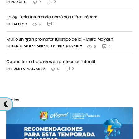
IN 
NAYARIT
0
7
La 85 Feria Intermoda cerró con cifras récord
IN 
JALISCO
0
5
Murió un gran promotor turístico de la Riviera Nayarit
IN 
BAHÍA DE BANDERAS
,
RIVIERA NAYARIT
0
9
Capacitan a hoteleros en protección infantil
IN 
PUERTO VALLARTA
0
6
Topics: