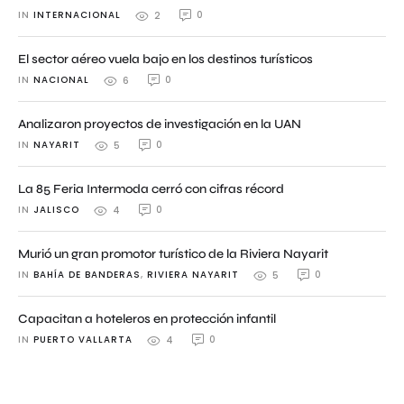
IN 
INTERNACIONAL
0
2
El sector aéreo vuela bajo en los destinos turísticos
IN 
NACIONAL
0
6
Analizaron proyectos de investigación en la UAN
IN 
NAYARIT
0
5
La 85 Feria Intermoda cerró con cifras récord
IN 
JALISCO
0
4
Murió un gran promotor turístico de la Riviera Nayarit
IN 
BAHÍA DE BANDERAS
,
RIVIERA NAYARIT
0
5
Capacitan a hoteleros en protección infantil
IN 
PUERTO VALLARTA
0
4