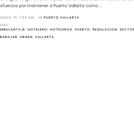
sfuerzos por mantener a Puerto Vallarta como …
MARZO 14
,
1:53 AM
IN 
PUERTO VALLARTA
AGS: 
AMBULANTAJE
,
HOTELERO
,
HOTELEROS
,
PUERTO
,
REGULACION
,
SECTO
TRABAJAR
,
URGEN
,
VALLARTA