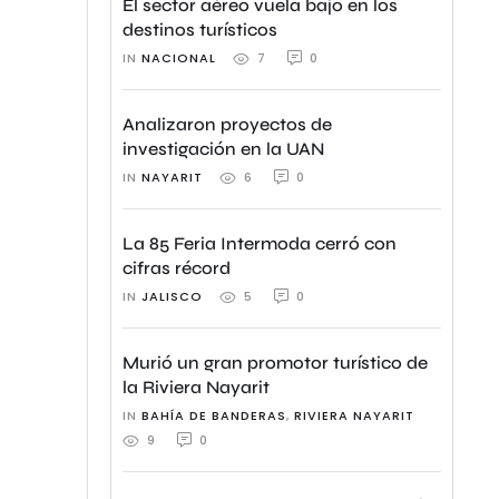
El sector aéreo vuela bajo en los
destinos turísticos
IN 
NACIONAL
0
7
Analizaron proyectos de
investigación en la UAN
IN 
NAYARIT
0
6
La 85 Feria Intermoda cerró con
cifras récord
IN 
JALISCO
0
5
Murió un gran promotor turístico de
la Riviera Nayarit
IN 
BAHÍA DE BANDERAS
,
RIVIERA NAYARIT
0
9