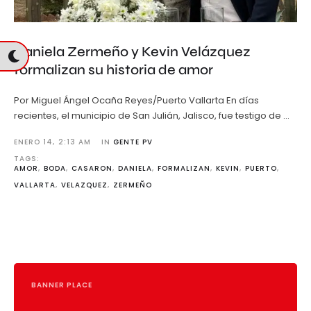
Daniela Zermeño y Kevin Velázquez
formalizan su historia de amor
Por Miguel Ángel Ocaña Reyes/Puerto Vallarta En días
recientes, el municipio de San Julián, Jalisco, fue testigo de …
ENERO 14
,
2:13 AM
IN 
GENTE PV
TAGS: 
AMOR
,
BODA
,
CASARON
,
DANIELA
,
FORMALIZAN
,
KEVIN
,
PUERTO
,
VALLARTA
,
VELAZQUEZ
,
ZERMEÑO
BANNER PLACE