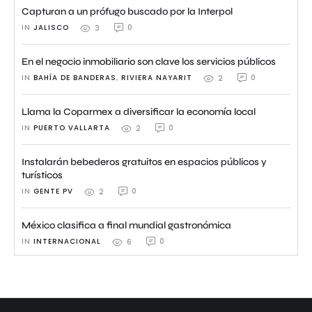
Capturan a un prófugo buscado por la Interpol
IN 
JALISCO
0
3
En el negocio inmobiliario son clave los servicios públicos
IN 
BAHÍA DE BANDERAS
,
RIVIERA NAYARIT
0
2
Llama la Coparmex a diversificar la economía local
IN 
PUERTO VALLARTA
0
2
Instalarán bebederos gratuitos en espacios públicos y
turísticos
IN 
GENTE PV
0
2
México clasifica a final mundial gastronómica
IN 
INTERNACIONAL
0
6