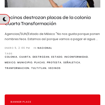
Vecinos destrozan placas de la colonia
Cuarta Transformación
Agencias/SUN/Estado de México "No nos gusta porque ponen
nombres feos. Estamos así porque vamos a pagar el agua …
ENERO 9
,
2:46 PM
IN 
NACIONAL
TAGS: 
COLONIA
,
CUARTA
,
DESTROZAN
,
ESTADO
,
INCONFORMIDAD
,
MEXICO
,
MUNICIPIO
,
PLACAS
,
PROTESTA
,
SEÑALETICA
,
TRANFORMACION
,
TULTITLAN
,
VECINOS
BANNER PLACE