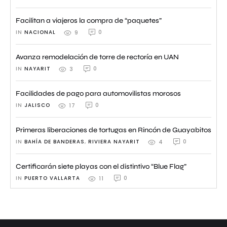
Facilitan a viajeros la compra de “paquetes”
IN 
NACIONAL
0
9
Avanza remodelación de torre de rectoría en UAN
IN 
NAYARIT
0
3
Facilidades de pago para automovilistas morosos
IN 
JALISCO
0
17
Primeras liberaciones de tortugas en Rincón de Guayabitos
IN 
BAHÍA DE BANDERAS
,
RIVIERA NAYARIT
0
4
Certificarán siete playas con el distintivo “Blue Flag”
IN 
PUERTO VALLARTA
0
11