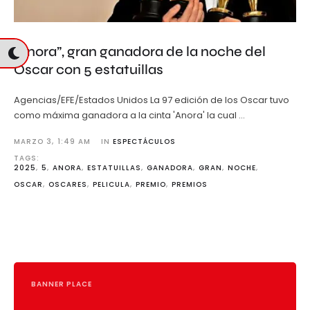
“Anora”, gran ganadora de la noche del
Oscar con 5 estatuillas
Agencias/EFE/Estados Unidos La 97 edición de los Oscar tuvo
como máxima ganadora a la cinta 'Anora' la cual …
MARZO 3
,
1:49 AM
IN 
ESPECTÁCULOS
TAGS: 
2025
,
5
,
ANORA
,
ESTATUILLAS
,
GANADORA
,
GRAN
,
NOCHE
,
OSCAR
,
OSCARES
,
PELICULA
,
PREMIO
,
PREMIOS
BANNER PLACE