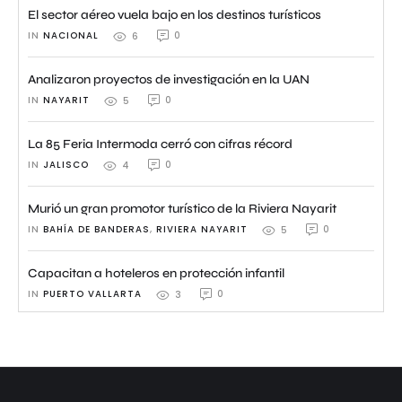
El sector aéreo vuela bajo en los destinos turísticos
IN 
NACIONAL
0
6
Analizaron proyectos de investigación en la UAN
IN 
NAYARIT
0
5
La 85 Feria Intermoda cerró con cifras récord
IN 
JALISCO
0
4
Murió un gran promotor turístico de la Riviera Nayarit
IN 
BAHÍA DE BANDERAS
,
RIVIERA NAYARIT
0
5
Capacitan a hoteleros en protección infantil
IN 
PUERTO VALLARTA
0
3