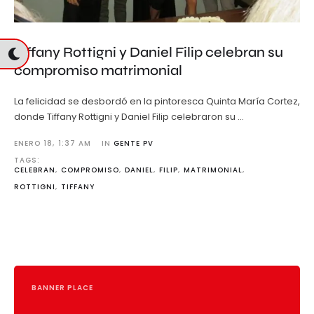
Tiffany Rottigni y Daniel Filip celebran su
compromiso matrimonial
La felicidad se desbordó en la pintoresca Quinta María Cortez,
donde Tiffany Rottigni y Daniel Filip celebraron su …
ENERO 18
,
1:37 AM
IN 
GENTE PV
TAGS: 
CELEBRAN
,
COMPROMISO
,
DANIEL
,
FILIP
,
MATRIMONIAL
,
ROTTIGNI
,
TIFFANY
BANNER PLACE