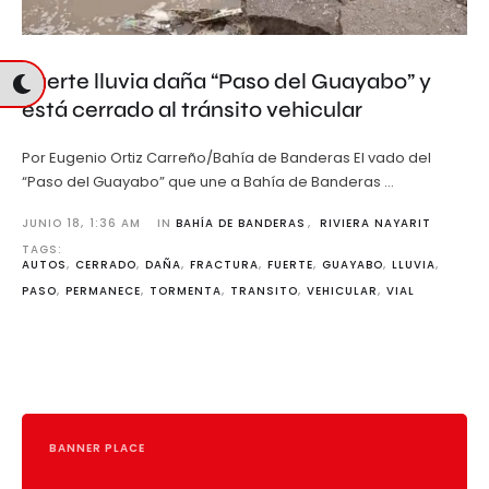
Fuerte lluvia daña “Paso del Guayabo” y
está cerrado al tránsito vehicular
Por Eugenio Ortiz Carreño/Bahía de Banderas El vado del
“Paso del Guayabo” que une a Bahía de Banderas …
JUNIO 18
,
1:36 AM
IN 
BAHÍA DE BANDERAS
,
RIVIERA NAYARIT
TAGS: 
AUTOS
,
CERRADO
,
DAÑA
,
FRACTURA
,
FUERTE
,
GUAYABO
,
LLUVIA
,
PASO
,
PERMANECE
,
TORMENTA
,
TRANSITO
,
VEHICULAR
,
VIAL
BANNER PLACE