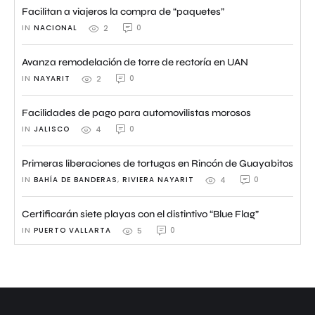
Facilitan a viajeros la compra de “paquetes”
IN 
NACIONAL
0
2
Avanza remodelación de torre de rectoría en UAN
IN 
NAYARIT
0
2
Facilidades de pago para automovilistas morosos
IN 
JALISCO
0
4
Primeras liberaciones de tortugas en Rincón de Guayabitos
IN 
BAHÍA DE BANDERAS
,
RIVIERA NAYARIT
0
4
Certificarán siete playas con el distintivo “Blue Flag”
IN 
PUERTO VALLARTA
0
5