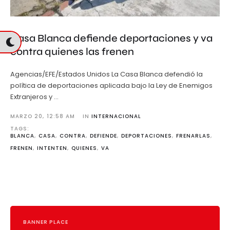
Casa Blanca defiende deportaciones y va
contra quienes las frenen
Agencias/EFE/Estados Unidos La Casa Blanca defendió la
política de deportaciones aplicada bajo la Ley de Enemigos
Extranjeros y …
MARZO 20
,
12:58 AM
IN 
INTERNACIONAL
TAGS: 
BLANCA
,
CASA
,
CONTRA
,
DEFIENDE
,
DEPORTACIONES
,
FRENARLAS
,
FRENEN
,
INTENTEN
,
QUIENES
,
VA
BANNER PLACE