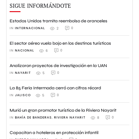
SIGUE INFORMÁNDOTE
Estados Unidos tramita reembolso de aranceles
IN 
INTERNACIONAL
0
2
El sector aéreo vuela bajo en los destinos turísticos
IN 
NACIONAL
0
6
Analizaron proyectos de investigación en la UAN
IN 
NAYARIT
0
5
La 85 Feria Intermoda cerró con cifras récord
IN 
JALISCO
0
5
Murió un gran promotor turístico de la Riviera Nayarit
IN 
BAHÍA DE BANDERAS
,
RIVIERA NAYARIT
0
8
Capacitan a hoteleros en protección infantil