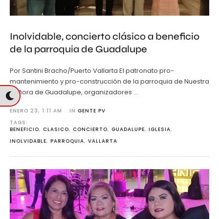
Inolvidable, concierto clásico a beneficio
de la parroquia de Guadalupe
Por Santini Bracho/Puerto Vallarta El patronato pro-
mantenimiento y pro-construcción de la parroquia de Nuestra
Señora de Guadalupe, organizadores …
ENERO 23
,
1:11 AM
IN 
GENTE PV
TAGS: 
BENEFICIO
,
CLASICO
,
CONCIERTO
,
GUADALUPE
,
IGLESIA
,
INOLVIDABLE
,
PARROQUIA
,
VALLARTA