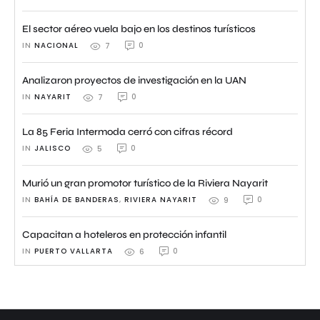
El sector aéreo vuela bajo en los destinos turísticos
IN 
NACIONAL
0
7
Analizaron proyectos de investigación en la UAN
IN 
NAYARIT
0
7
La 85 Feria Intermoda cerró con cifras récord
IN 
JALISCO
0
5
Murió un gran promotor turístico de la Riviera Nayarit
IN 
BAHÍA DE BANDERAS
,
RIVIERA NAYARIT
0
9
Capacitan a hoteleros en protección infantil
IN 
PUERTO VALLARTA
0
6