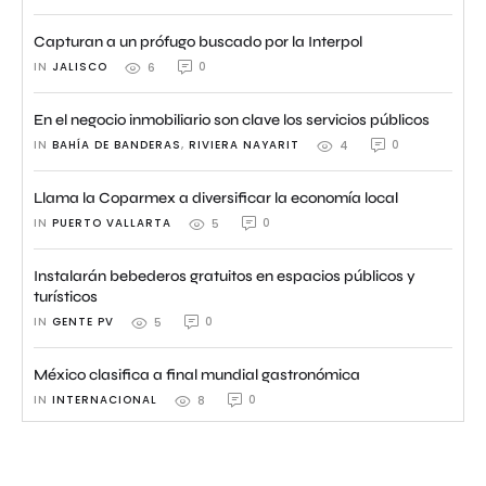
Capturan a un prófugo buscado por la Interpol
IN 
JALISCO
0
6
En el negocio inmobiliario son clave los servicios públicos
IN 
BAHÍA DE BANDERAS
,
RIVIERA NAYARIT
0
4
Llama la Coparmex a diversificar la economía local
IN 
PUERTO VALLARTA
0
5
Instalarán bebederos gratuitos en espacios públicos y
turísticos
IN 
GENTE PV
0
5
México clasifica a final mundial gastronómica
IN 
INTERNACIONAL
0
8