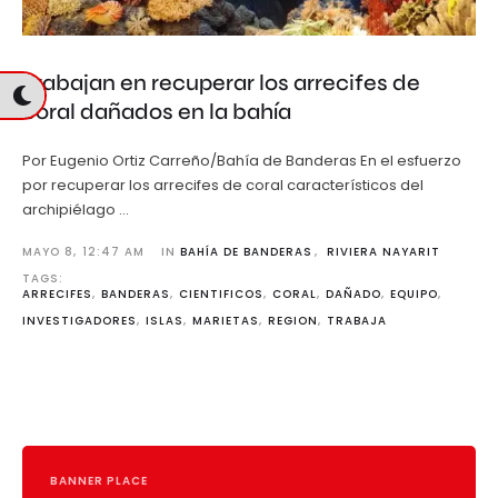
Trabajan en recuperar los arrecifes de
coral dañados en la bahía
Por Eugenio Ortiz Carreño/Bahía de Banderas En el esfuerzo
por recuperar los arrecifes de coral característicos del
archipiélago …
MAYO 8
,
12:47 AM
IN 
BAHÍA DE BANDERAS
,
RIVIERA NAYARIT
TAGS: 
ARRECIFES
,
BANDERAS
,
CIENTIFICOS
,
CORAL
,
DAÑADO
,
EQUIPO
,
INVESTIGADORES
,
ISLAS
,
MARIETAS
,
REGION
,
TRABAJA
BANNER PLACE