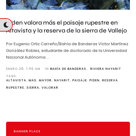
Piden valora más el paisaje rupestre en
Altavista y la reserva de la sierra de Vallejo
Por Eugenio Ortiz Carreño/Bahía de Banderas Víctor Martínez
González Robles, estudiante de doctorado de la Universidad
Nacional Autónoma …
ENERO 28
,
1:06 AM
IN 
BAHÍA DE BANDERAS
,
RIVIERA NAYARIT
TAGS: 
ALTAVISTA
,
MAS
,
MAYOR
,
NAYARIT
,
PAISAJE
,
PIDEN
,
RESERVA
,
RUPESTRE
,
SIERRA
,
VALORAR
BANNER PLACE