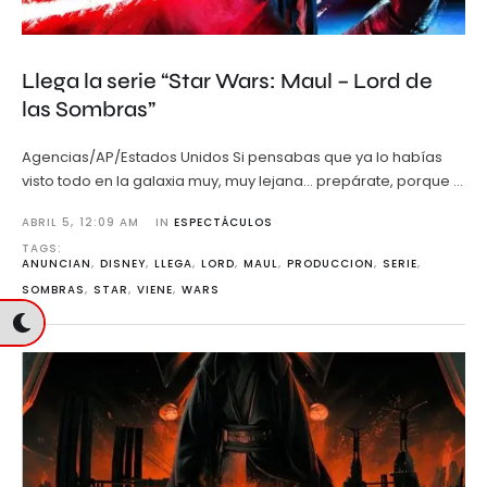
Llega la serie “Star Wars: Maul – Lord de
las Sombras”
Agencias/AP/Estados Unidos Si pensabas que ya lo habías
visto todo en la galaxia muy, muy lejana… prepárate, porque …
ABRIL 5
,
12:09 AM
IN 
ESPECTÁCULOS
TAGS: 
ANUNCIAN
,
DISNEY
,
LLEGA
,
LORD
,
MAUL
,
PRODUCCION
,
SERIE
,
SOMBRAS
,
STAR
,
VIENE
,
WARS