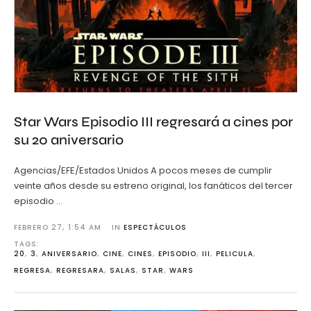
Star Wars Episodio III regresará a cines por
su 20 aniversario
Agencias/EFE/Estados Unidos A pocos meses de cumplir
veinte años desde su estreno original, los fanáticos del tercer
episodio …
FEBRERO 27
,
1:54 AM
IN 
ESPECTÁCULOS
TAGS: 
20
,
3
,
ANIVERSARIO
,
CINE
,
CINES
,
EPISODIO
,
III
,
PELICULA
,
REGRESA
,
REGRESARA
,
SALAS
,
STAR
,
WARS