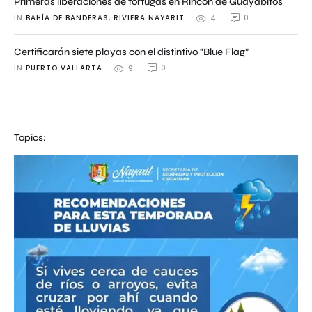
Primeras liberaciones de tortugas en Rincón de Guayabitos
IN 
BAHÍA DE BANDERAS
,
RIVIERA NAYARIT
0
4
Certificarán siete playas con el distintivo “Blue Flag”
IN 
PUERTO VALLARTA
0
9
Topics: