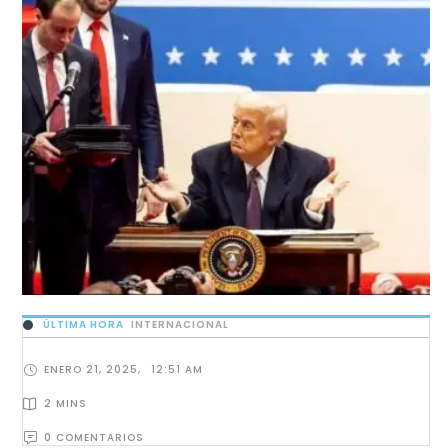
ÚLTIMA HORA
INTERNACIONAL
ENERO 21, 2025
,
12:51 AM
2
 MINS
0
 COMENTARIOS