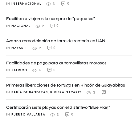
IN 
INTERNACIONAL
0
3
Facilitan a viajeros la compra de “paquetes”
IN 
NACIONAL
0
2
Avanza remodelación de torre de rectoría en UAN
IN 
NAYARIT
0
2
Facilidades de pago para automovilistas morosos
IN 
JALISCO
0
4
Primeras liberaciones de tortugas en Rincón de Guayabitos
IN 
BAHÍA DE BANDERAS
,
RIVIERA NAYARIT
0
3
Certificarán siete playas con el distintivo “Blue Flag”
IN 
PUERTO VALLARTA
0
3