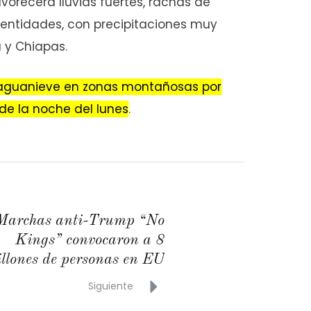
vorecerá lluvias fuertes, rachas de
 entidades, con precipitaciones muy
 y Chiapas.
e aguanieve en zonas montañosas por
 de la noche del lunes
.
Marchas anti-Trump “No
Kings” convocaron a 8
llones de personas en EU
Siguiente