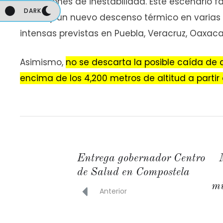
condiciones de inestabilidad. Este escenario fa
DARK
DARK
viento y un nuevo descenso térmico en varias
intensas previstas en Puebla, Veracruz, Oaxaca
Asimismo,
no se descarta la posible caída d
encima de los 4,200 metros de altitud a partir
Entrega gobernador Centro
de Salud en Compostela
mi
Anterior