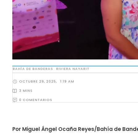
BAHÍA DE BANDERAS
RIVIERA NAYARIT
OCTUBRE 29, 2025
,
1:19 AM
3
 MINS
0
 COMENTARIOS
Por Miguel Ángel Ocaña Reyes/Bahía de Band