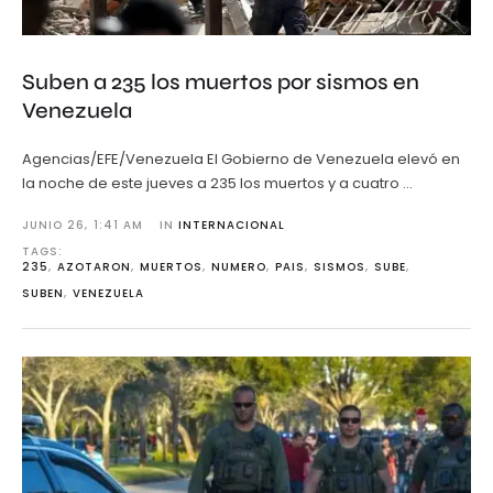
Suben a 235 los muertos por sismos en
Venezuela
Agencias/EFE/Venezuela El Gobierno de Venezuela elevó en
la noche de este jueves a 235 los muertos y a cuatro …
JUNIO 26
,
1:41 AM
IN 
INTERNACIONAL
TAGS: 
235
,
AZOTARON
,
MUERTOS
,
NUMERO
,
PAIS
,
SISMOS
,
SUBE
,
SUBEN
,
VENEZUELA