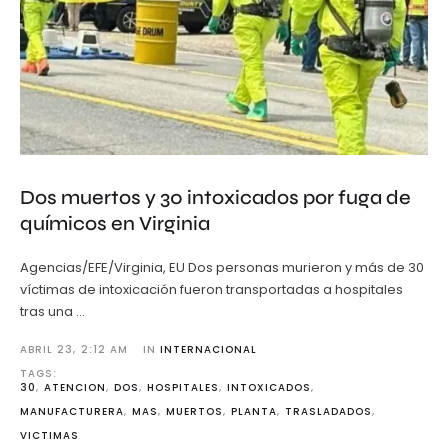
Dos muertos y 30 intoxicados por fuga de
químicos en Virginia
Agencias/EFE/Virginia, EU Dos personas murieron y más de 30
víctimas de intoxicación fueron transportadas a hospitales
tras una …
ABRIL 23
,
2:12 AM
IN 
INTERNACIONAL
TAGS: 
30
,
ATENCION
,
DOS
,
HOSPITALES
,
INTOXICADOS
,
MANUFACTURERA
,
MAS
,
MUERTOS
,
PLANTA
,
TRASLADADOS
,
VICTIMAS