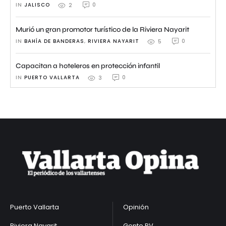
IN 
JALISCO
0
2
Murió un gran promotor turístico de la Riviera Nayarit
IN 
BAHÍA DE BANDERAS
,
RIVIERA NAYARIT
0
5
Capacitan a hoteleros en protección infantil
IN 
PUERTO VALLARTA
0
3
Puerto Vallarta
Opinión
Riviera Nayarit
Gente PV