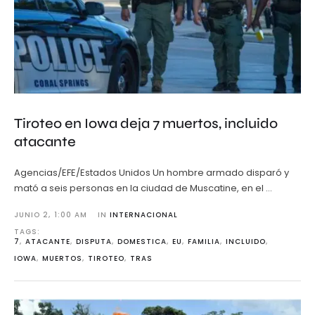
Tiroteo en Iowa deja 7 muertos, incluido
atacante
Agencias/EFE/Estados Unidos Un hombre armado disparó y
mató a seis personas en la ciudad de Muscatine, en el …
JUNIO 2
,
1:00 AM
IN 
INTERNACIONAL
TAGS: 
7
,
ATACANTE
,
DISPUTA
,
DOMESTICA
,
EU
,
FAMILIA
,
INCLUIDO
,
IOWA
,
MUERTOS
,
TIROTEO
,
TRAS