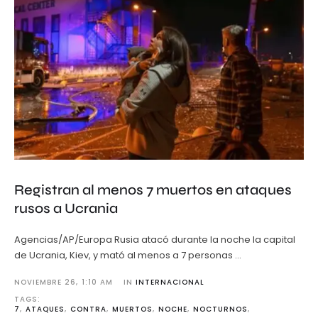
Registran al menos 7 muertos en ataques
rusos a Ucrania
Agencias/AP/Europa Rusia atacó durante la noche la capital
de Ucrania, Kiev, y mató al menos a 7 personas …
NOVIEMBRE 26
,
1:10 AM
IN 
INTERNACIONAL
TAGS: 
7
,
ATAQUES
,
CONTRA
,
MUERTOS
,
NOCHE
,
NOCTURNOS
,