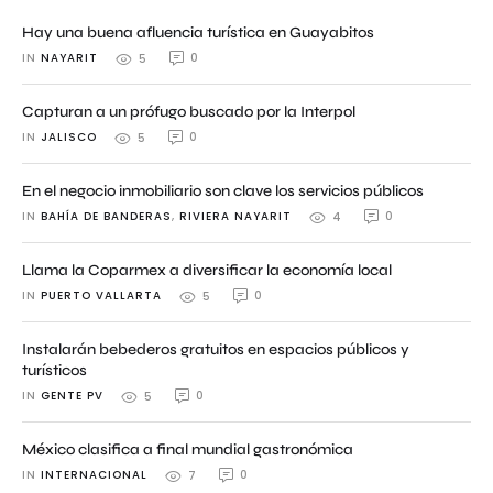
Hay una buena afluencia turística en Guayabitos
IN 
NAYARIT
0
5
Capturan a un prófugo buscado por la Interpol
IN 
JALISCO
0
5
En el negocio inmobiliario son clave los servicios públicos
IN 
BAHÍA DE BANDERAS
,
RIVIERA NAYARIT
0
4
Llama la Coparmex a diversificar la economía local
IN 
PUERTO VALLARTA
0
5
Instalarán bebederos gratuitos en espacios públicos y
turísticos
IN 
GENTE PV
0
5
México clasifica a final mundial gastronómica
IN 
INTERNACIONAL
0
7