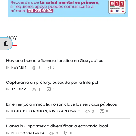
HOY
Hay una buena afluencia turística en Guayabitos
IN 
NAYARIT
0
3
Capturan a un prófugo buscado por la Interpol
IN 
JALISCO
0
4
En el negocio inmobiliario son clave los servicios públicos
IN 
BAHÍA DE BANDERAS
,
RIVIERA NAYARIT
0
3
Llama la Coparmex a diversificar la economía local
IN 
PUERTO VALLARTA
0
3