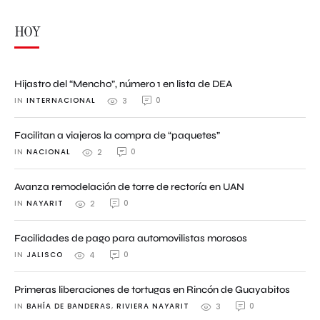
HOY
Hijastro del “Mencho”, número 1 en lista de DEA
IN 
INTERNACIONAL
0
3
Facilitan a viajeros la compra de “paquetes”
IN 
NACIONAL
0
2
Avanza remodelación de torre de rectoría en UAN
IN 
NAYARIT
0
2
Facilidades de pago para automovilistas morosos
IN 
JALISCO
0
4
Primeras liberaciones de tortugas en Rincón de Guayabitos
IN 
BAHÍA DE BANDERAS
,
RIVIERA NAYARIT
0
3