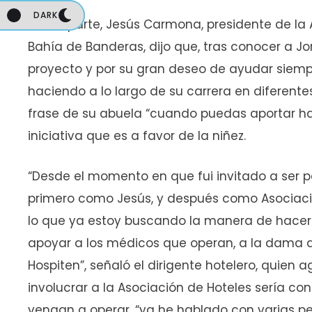
DARK
DARK
Por su parte, Jesús Carmona, presidente de la 
Bahía de Banderas, dijo que, tras conocer a Jo
proyecto y por su gran deseo de ayudar siempr
haciendo a lo largo de su carrera en diferente
frase de su abuela “cuando puedas aportar haz
iniciativa que es a favor de la niñez.
“Desde el momento en que fui invitado a ser pa
primero como Jesús, y después como Asociació
lo que ya estoy buscando la manera de hacer al
apoyar a los médicos que operan, a la dama qu
Hospiten”, señaló el dirigente hotelero, quie
involucrar a la Asociación de Hoteles sería 
vengan a operar, “ya he hablado con varias p