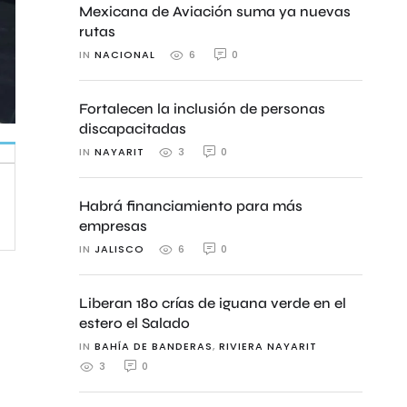
Mexicana de Aviación suma ya nuevas
rutas
IN 
NACIONAL
0
6
Fortalecen la inclusión de personas
discapacitadas
IN 
NAYARIT
0
3
Habrá financiamiento para más
empresas
IN 
JALISCO
0
6
Liberan 180 crías de iguana verde en el
estero el Salado
IN 
BAHÍA DE BANDERAS
,
RIVIERA NAYARIT
0
3