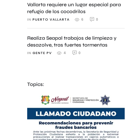
Vallarta requiere un lugar especial para
refugio de los cocodrilos
IN 
PUERTO VALLARTA
0
6
Realiza Seapal trabajos de limpieza y
desazolve, tras fuertes tormentas
IN 
GENTE PV
0
4
Topics: