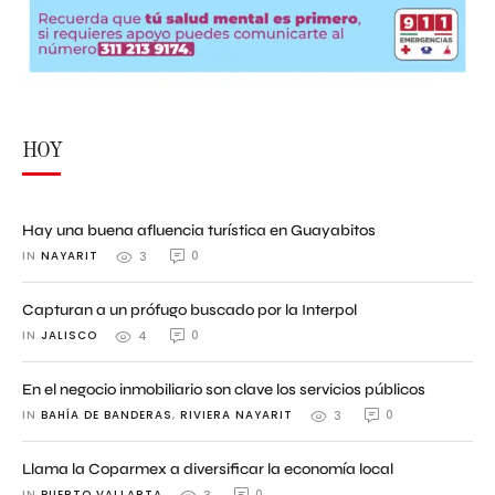
HOY
Hay una buena afluencia turística en Guayabitos
IN 
NAYARIT
0
3
Capturan a un prófugo buscado por la Interpol
IN 
JALISCO
0
4
En el negocio inmobiliario son clave los servicios públicos
IN 
BAHÍA DE BANDERAS
,
RIVIERA NAYARIT
0
3
Llama la Coparmex a diversificar la economía local
IN 
PUERTO VALLARTA
0