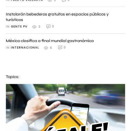
3
Instalarán bebederos gratuitos en espacios públicos y
turísticos
IN 
GENTE PV
0
3
México clasifica a final mundial gastronómica
IN 
INTERNACIONAL
0
6
Topics: