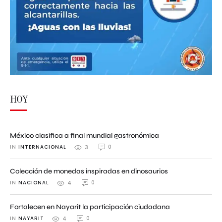
HOY
México clasifica a final mundial gastronómica
IN 
INTERNACIONAL
0
3
Colección de monedas inspiradas en dinosaurios
IN 
NACIONAL
0
4
Fortalecen en Nayarit la participación ciudadana
IN 
NAYARIT
0
4