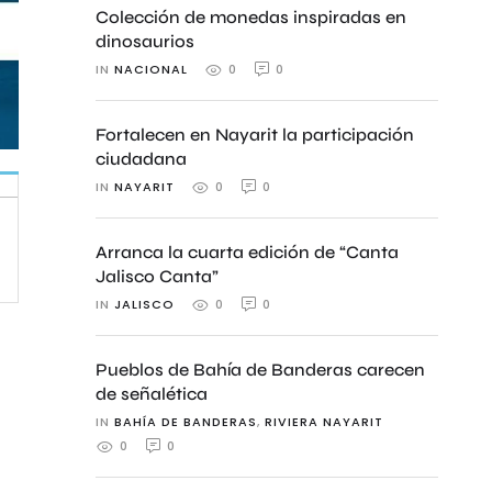
Colección de monedas inspiradas en
dinosaurios
IN 
NACIONAL
0
0
Fortalecen en Nayarit la participación
ciudadana
IN 
NAYARIT
0
0
Arranca la cuarta edición de “Canta
Jalisco Canta”
IN 
JALISCO
0
0
Pueblos de Bahía de Banderas carecen
de señalética
IN 
BAHÍA DE BANDERAS
,
RIVIERA NAYARIT
0
0