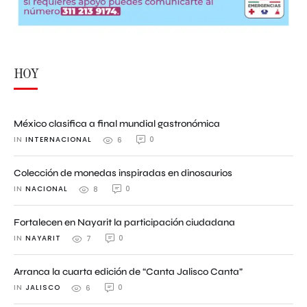
HOY
México clasifica a final mundial gastronómica
IN 
INTERNACIONAL
0
6
Colección de monedas inspiradas en dinosaurios
IN 
NACIONAL
0
8
Fortalecen en Nayarit la participación ciudadana
IN 
NAYARIT
0
7
Arranca la cuarta edición de “Canta Jalisco Canta”
IN 
JALISCO
0
6